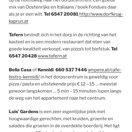
mix van Oostenrijks en Italiaans / boek Fondues daar
als je er een wilt.
Tel 6547 20081
http://www.dorfkrug-
kaprun.at
Tafern
bevindt zich in het dorp in de richting van het
kasteel en is een modern restaurant dat eten van
goede kwaliteit verkoopt, van pizza’s tot biefstuk.
Tel
6547 20428
www.tafern.at
Bella Casa
of
Kennidi
660 537 7446
ampere.at/cafe-
bistro-kennidi/
in het dorpscentrum is geweldig voor
pizza / pasta en uitstekende prijs € 12 – 15 … meestal
gewoon langskomen … 5 min – 15 minuten lopen langs
de weg van het appartement naar het centrum.
Luis’ Gardens
is een zeer eigentijdse plek met
hoogwaardige gerechten, met kruiden, groente en
salades die groeien in de overdekte boerderij. Het ligt