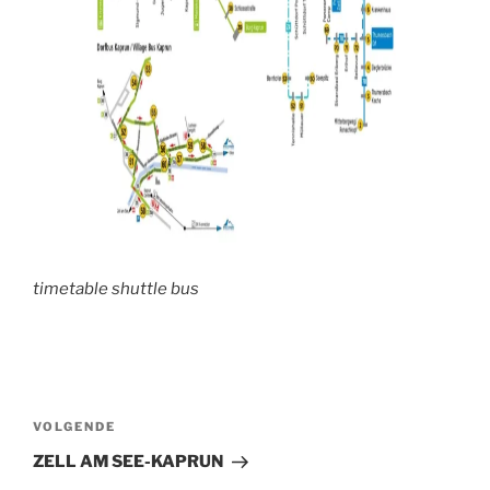
timetable shuttle bus
Bericht
navigatie
Volgend
VOLGENDE
bericht
ZELL AM SEE-KAPRUN