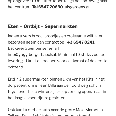
op ongeveer 10 minuten lopen langs de hoofdweg naar
het centrum.
Tel 6547 20630
luisgardens.at
Eten – Ontbijt – Supermarkten
Indien u vers brood, broodjes en croissants wilt laten
bezorgen neem dan contact op +
43 6547 8241
Bäckerei Gugglberger email
info@gugglbergerbaeck.at
. Minimaal 10 stuks voor een
levering. U kunt dit boeken voor aankomst of de eerste
ochtend.
Er zijn 2 supermarkten binnen 1 km van het Kitz in het
dorpscentrum en een Billa aan de hoofdweg schuin
tegenover. In de winter zijn ze op zondag open, maar in
het laagseizoen zijn ze gesloten.
Ook kunt u met de auto naar de grote Maxi Market in