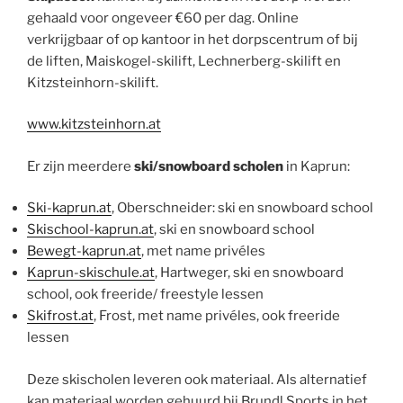
gehaald voor ongeveer €60 per dag. Online
verkrijgbaar of op kantoor in het dorpscentrum of bij
de liften, Maiskogel-skilift, Lechnerberg-skilift en
Kitzsteinhorn-skilift.
www.kitzsteinhorn.at
Er zijn meerdere
ski/snowboard scholen
in Kaprun:
Ski-kaprun.at
, Oberschneider: ski en snowboard school
Skischool-kaprun.at
, ski en snowboard school
Bewegt-kaprun.at
, met name privéles
Kaprun-skischule.at
, Hartweger, ski en snowboard
school, ook freeride/ freestyle lessen
Skifrost.at
, Frost, met name privéles, ook freeride
lessen
Deze skischolen leveren ook materiaal. Als alternatief
kan materiaal worden gehuurd bij Brundl Sports in het