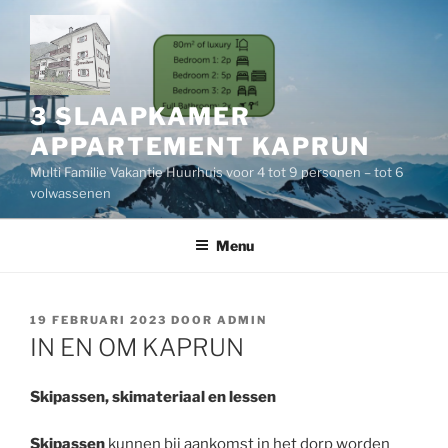
Ga
naar
de
inhoud
3 SLAAPKAMER
APPARTEMENT KAPRUN
Multi Familie Vakantie Huurhuis voor 4 tot 9 personen – tot 6
volwassenen
Menu
GEPLAATST
19 FEBRUARI 2023
DOOR
ADMIN
OP
IN EN OM KAPRUN
Skipassen, skimateriaal en lessen
Skipassen
kunnen bij aankomst in het dorp worden