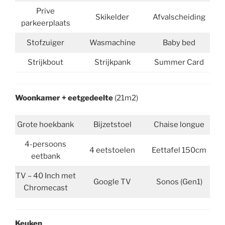
Prive
Skikelder
Afvalscheiding
parkeerplaats
Stofzuiger
Wasmachine
Baby bed
Strijkbout
Strijkpank
Summer Card
Woonkamer
+ eetgedeelte
(21m2)
Grote hoekbank
Bijzetstoel
Chaise longue
4-persoons
4 eetstoelen
Eettafel 150cm
eetbank
TV – 40 Inch met
Google TV
Sonos (Gen1)
Chromecast
Keuken